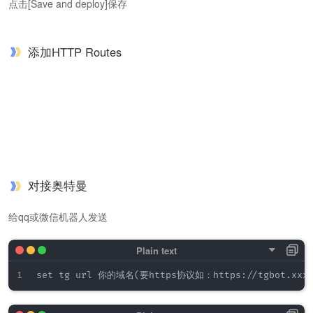
点击[Save and deploy]保存
添加HTTP Routes
对接奥特曼
给qq或微信机器人发送
set tg url 你的域名(要https协议如：https://tgbot.xxx.