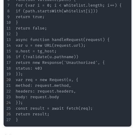
for (var i = 0; i < whitelist.length; i++) {

if (path.startsWith(whitelist[i]))

return true;

}

return false;

}

async function handleRequest(request) {

var u = new URL(request.url);

u.host = tg_host;

if (!validate(u.pathname))

return new Response('Unauthorized', {

status: 403

});

var req = new Request(u, {

method: request.method,

headers: request.headers,

body: request.body

});

const result = await fetch(req);

return result;
