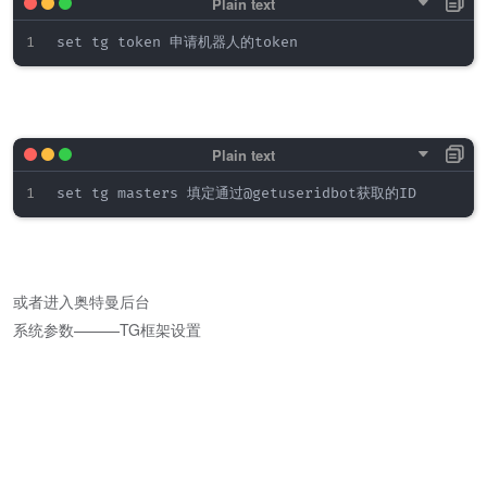
set tg token 申请机器人的token
set tg masters 填定通过@getuseridbot获取的ID
或者进入奥特曼后台
系统参数———TG框架设置