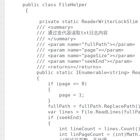
   public class FileHelper

    {

         private static ReaderWriterLockSlim 
        /// <summary>

        /// 通过迭代器读取txt日志内容

        /// </summary>

        /// <param name="fullPath"></param>

        /// <param name="page"></param>

        /// <param name="pageSize"></param>

        /// <param name="seekEnd"></param>

        /// <returns></returns>

        public static IEnumerable<string> Rea
        {

            if (page <= 0)

            {

                page = 1;

            }

            fullPath = fullPath.ReplacePath()
            var lines = File.ReadLines(fullPa
            if (seekEnd)

            {

                int lineCount = lines.Count()
                int linPageCount = (int)Math.