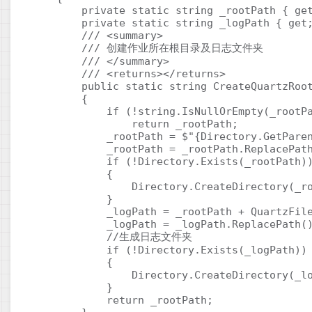
        private static string _rootPath { get
        private static string _logPath { get;
        /// <summary>

        /// 创建作业所在根目录及日志文件夹 

        /// </summary>

        /// <returns></returns>

        public static string CreateQuartzRoot
        {

            if (!string.IsNullOrEmpty(_rootPa
                return _rootPath;

            _rootPath = $"{Directory.GetParen
            _rootPath = _rootPath.ReplacePath
            if (!Directory.Exists(_rootPath))
            {

                Directory.CreateDirectory(_ro
            }

            _logPath = _rootPath + QuartzFile
            _logPath = _logPath.ReplacePath()
            //生成日志文件夹

            if (!Directory.Exists(_logPath))

            {

                Directory.CreateDirectory(_lo
            }

            return _rootPath;
