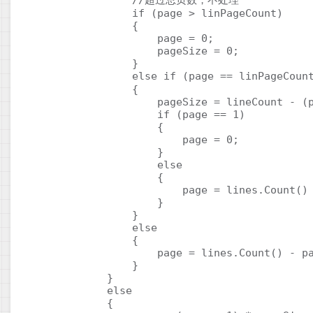
                //超过总页数，不处理

                if (page > linPageCount)

                {

                    page = 0;

                    pageSize = 0;

                }

                else if (page == linPa
                {

                    pageSize = lineCount - (p
                    if (page == 1)

                    {

                        page = 0;

                    }

                    else

                    {

                        page = lines.Count() 
                    }

                }

                else

                {

                    page = lines.Count() - pa
                }

            }

            else

            {
