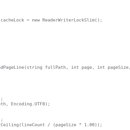
cacheLock = new ReaderWriterLockSlim();

dPageLine(string fullPath, int page, int pageSize,
;

th, Encoding.UTF8);

;

Ceiling(lineCount / (pageSize * 1.00));
