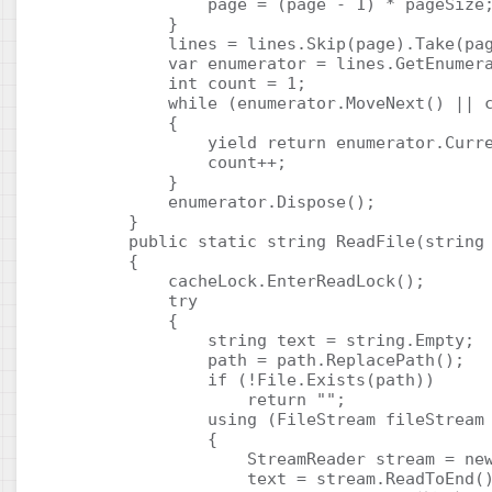
                page = (page - 1) * pageSize;
            }

            lines = lines.Skip(page).Take(pag
            var enumerator = lines.GetEnumera
            int count = 1;

            while (enumerator.MoveNext() || c
            {

                yield return enumerator.Curre
                count++;

            }

            enumerator.Dispose();

        }

        public static string ReadFile(string 
        {

            cacheLock.EnterReadLock();

            try

            {

                string text = string.Empty;

                path = path.ReplacePath();

                if (!File.Exists(path))

                    return "";

                using (FileStream fileStream 
                {

                    StreamReader stream = new
                    text = stream.ReadToEnd