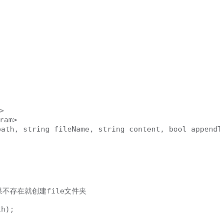


am>

ath, string fileName, string content, bool appendT
//如果不存在就创建file文件夹

h);
