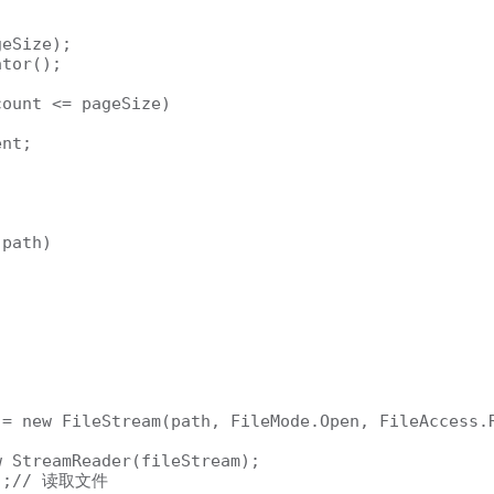


eSize);

tor();

ount <= pageSize)

nt;

path)

= new FileStream(path, FileMode.Open, FileAccess.R
 StreamReader(fileStream);

();// 读取文件
