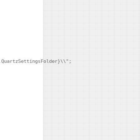
QuartzSettingsFolder}\\";
