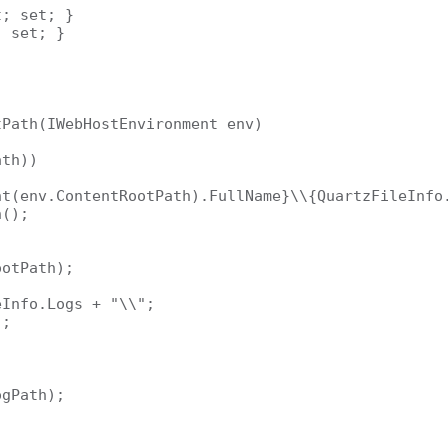
; set; }

 set; }

Path(IWebHostEnvironment env)

th))

t(env.ContentRootPath).FullName}\\{QuartzFileInfo.
();



otPath);

Info.Logs + "\\";

;

gPath);
