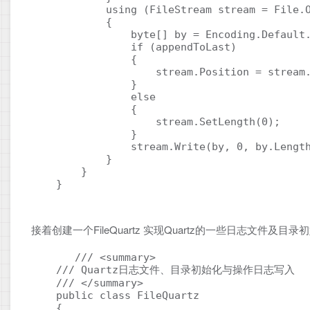
            using (FileStream stream = File.O
            {

                byte[] by = Encoding.Default.
                if (appendToLast)

                {

                    stream.Position = stream.
                }

                else

                {

                    stream.SetLength(0);

                }

                stream.Write(by, 0, by.Length
            }

        }

    }
接着创建一个FileQuartz 实现Quartz的一些日志文件及目
       /// <summary>

    /// Quartz日志文件、目录初始化与操作日志写入

    /// </summary>

    public class FileQuartz

    {
