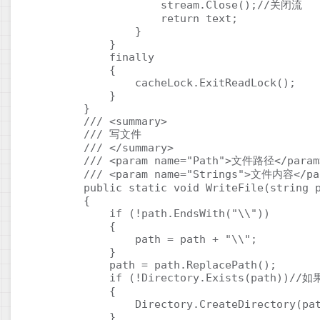
                    stream.Close();//关闭流

                    return text;

                }

            }

            finally

            {

                cacheLock.ExitReadLock();

            }

        }

        /// <summary>

        /// 写文件

        /// </summary>

        /// <param name="Path">文件路径</param>
        /// <param name="Strings">文件内容</par
        public static void WriteFile(string p
        {

            if (!path.EndsWith("\\"))

            {

                path = path + "\\";

            }

            path = path.ReplacePath();

            if (!Directory.Exists(path))
            {

                Directory.CreateDirectory(pat
            }
