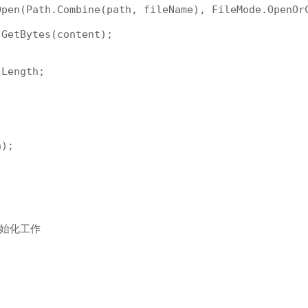
pen(Path.Combine(path, fileName), FileMode.OpenOrC
GetBytes(content);

Length;

);

录初始化工作