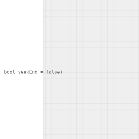
 bool seekEnd = false)
