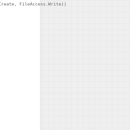
reate, FileAccess.Write))
