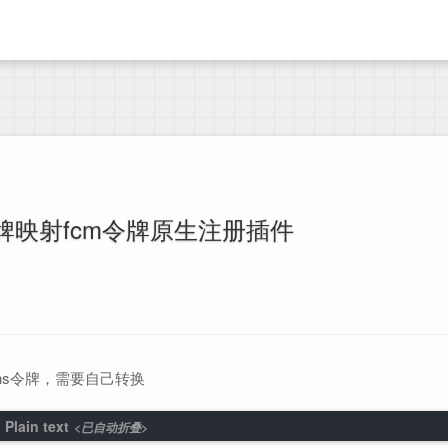
ns令牌映射fcm令牌原生注册插件
是apns令牌，需要自己转换
<已自动折叠>