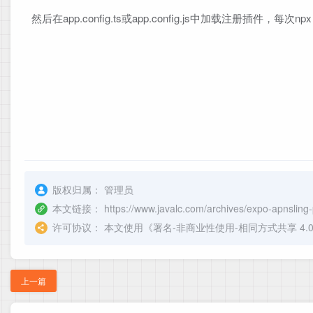
import { ConfigPlugin, withDangerou
然后在app.config.ts或app.config.js中加载注册插件，每次npx
import { mergeContents } from '@exp
import fs from 'fs';

import path from 'path';

const withAPNSRegistration: ConfigP
  // 添加必要的 Info.plist 配置

  config = withInfoPlist(config, (c
    const infoPlist = config.modRes
    if (!infoPlist.FirebaseAppDeleg
      infoPlist.FirebaseAppDelegate
版权归属：
管理员
    }

本文链接：
https://www.javalc.com/archives/expo-apnsling
    return config;

许可协议：
本文使用《
署名-非商业性使用-相同方式共享 4.0 国际 
  });

  // 修改 Podfile

  config = withDangerousMod(config,
上一篇
    'ios',
