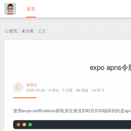
首页
首页
未分类
正文
/
/
expo ap
管理员
2025-03-24
/
0 评论
/
0 点赞
/
96 阅读
/
3478 字
使用expo-notifications获取原生推送ID时在IOS端得到的