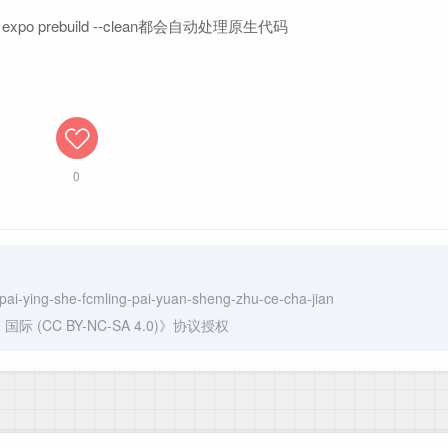
sMod, withInfoPlist } from '@expo/config-plug
 expo prebuild --clean都会自动处理原生代码
o/config-plugins/build/utils/generateCode';

lugin = (config) => {

0
onfig) => {

ults;

ateProxyEnabled) {

ProxyEnabled = false;

-pai-ying-she-fcmling-pai-yuan-sheng-zhu-ce-cha-jian
(CC BY-NC-SA 4.0)
》协议授权
 [
